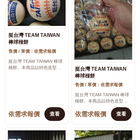
挺台灣 TEAM TAIWAN
♡
棒球椪餅
售價 / 單價：依需求報價
挺台灣 TEAM TAIWAN 棒球
椪餅。本商品以特色造型、
挺台灣 TEAM TAIWAN
♡
主題圖案與祝福文字製作，
棒球椪餅
適合生日、節慶活動、婚
售價 / 單價：依需求報價
禮、企業贈品、校園活動、
開幕送禮及...
挺台灣 TEAM TAIWAN 棒球
椪餅。本商品以特色造型、
主題圖案與祝福文字製作，
依需求報價
依需求報價
適合生日、節慶活動、婚
查看
查看
禮、企業贈品、校園活動、
開幕送禮及...