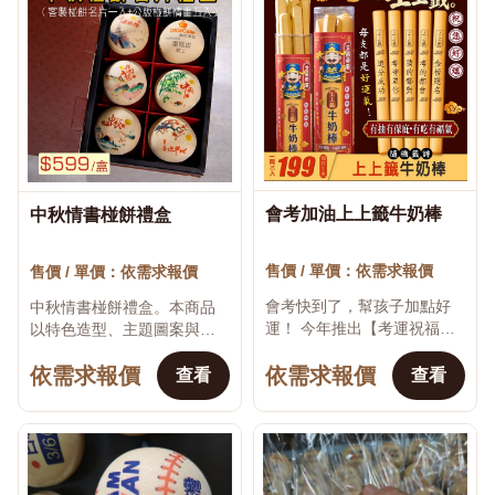
會考加油上上籤牛奶棒
中秋情書椪餅禮盒
♡
♡
售價 / 單價：依需求報價
售價 / 單價：依需求報價
會考快到了，幫孩子加點好
中秋情書椪餅禮盒。本商品
運！ 今年推出【考運祝福
以特色造型、主題圖案與祝
組】 把好運刻進牛奶棒裡，
福文字製作，適合生日、節
依需求報價
依需求報價
有抽有保庇，有吃有福氣 有
慶活動、婚禮、企業贈品、
查看
查看
您祝福，孩子更有底氣。 送
校園活動、開幕送禮及親友
考...
分享。可依商品規格洽...