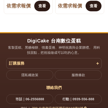
物、食物、物品、職業或興
依需求報價
依需求報價
趣主題打造平面或立體造
查看
查看
型，可依商品規格加入姓
名、年齡數字、日期與生日...
DigiCake 台南數位蛋糕
客製蛋糕、黑糖椪餅、情書蛋捲、神明祝壽與企業贈禮。 用科
技甜點，把祝福做成可以吃的心意。
訂購服務
隱私權政策
服務條款
聯絡我們
市話｜06-2556888
行動｜0939-556-888