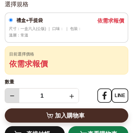
選擇規格
禮盒+手提袋
依需求報價
尺寸：一盒六入(公版) ｜ 口味： ｜ 包裝：
溫層：常溫
目前選擇價格
依需求報價
數量
−
＋
LINE