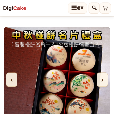
Digi
Cake
☰
🔍
‹
›