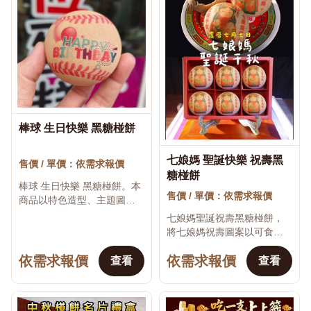
棒球 生日快樂 黑糖椪餅
♡
七娘媽 聖誕快樂 祝壽黑
售價 / 單價：依需求報價
♡
糖椪餅
棒球 生日快樂 黑糖椪餅。本
售價 / 單價：依需求報價
商品以特色造型、主題圖案
與祝福文字製作，適合生
七娘媽聖誕祝壽黑糖椪餅，
日、節慶活動、婚禮、企業
將七娘媽祝壽圖案以可食用
贈品、校園活動、開幕送禮
彩色印刷呈現在台南傳統黑
及親友分享。可依商...
依需求報價
依需求報價
糖椪餅上，適合七娘媽聖
查看
查看
誕、宮廟祝壽、成年禮相關
祭典、供桌祈福及信眾結...