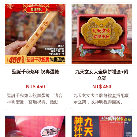
使用。...
以特色造...
聖誕千秋烙印 祝壽蛋捲
九天玄女大金牌餅禮盒+附
立架
NT$ 450
NT$ 450
聖誕千秋烙印祝壽蛋捲，適合
九天玄女大金牌餅禮盒搭配展
神明聖誕、宮廟祝壽、活動結
示立架，以神明祝壽圖案、吉
緣使用。 本商品可將姓名、
祥文字與大型金牌造型呈現，
祝福語...
適合神...