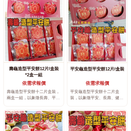
壽龜造型平安餅12片/盒裝
平安龜造型平安餅12片/盒裝
*2盒一組
依需求報價
依需求報價
壽龜造型平安餅十二片盒裝，
平安龜造型平安餅十二片盒
兩盒一組，以象徵長壽、平安
裝，以象徵平安、長壽、健康
與吉祥的壽字烏龜造型製作，
與吉祥的龜造型製作，適合長
採固定...
輩生日、...