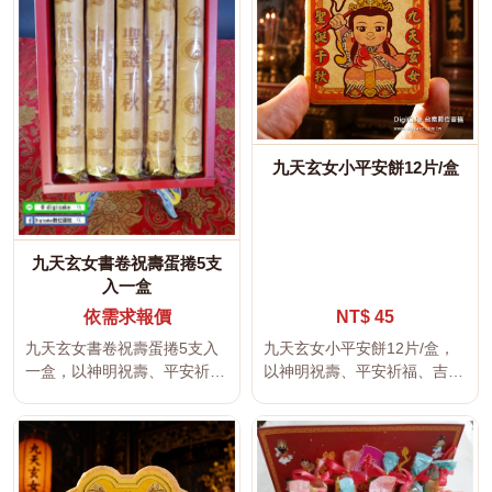
九天玄女小平安餅12片/盒
九天玄女書卷祝壽蛋捲5支
入一盒
依需求報價
NT$ 45
九天玄女書卷祝壽蛋捲5支入
九天玄女小平安餅12片/盒，
一盒，以神明祝壽、平安祈
以神明祝壽、平安祈福、吉祥
福、吉祥文字及傳統宮廟文化
文字及傳統宮廟文化為設計主
為設計主...
題，...