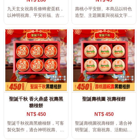
九天玄女祝壽長條蜂蜜蛋糕，
壽桃小平安餅。本商品以特色
以神明祝壽、平安祈福、吉祥
造型、主題圖案與祝福文字製
文字及傳統宮廟文化為設計主
作，適合生日、節慶活動、婚
題，適...
禮、企...
聖誕千秋 香火鼎盛 祝壽黑
聖誕壽桃圖 祝壽椪餅
糖椪餅
NT$ 450
NT$ 450
聖誕千秋祝壽黑糖椪餅，可客
聖誕壽桃圖祝壽椪餅，適合神
製化製作，適合神明祝壽、宮
明聖誕、宮廟祝壽、活動結
廟祝壽、平安祈福與活動結緣
緣、平安祈福使用。 本商品