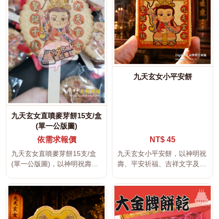
九天玄女小平安餅
九天玄女直噴麥芽餅15支/盒
(單一公版圖)
依需求報價
NT$ 45
九天玄女直噴麥芽餅15支/盒
九天玄女小平安餅，以神明祝
(單一公版圖)，以神明祝壽、
壽、平安祈福、吉祥文字及傳
平安祈福、吉祥文字及傳統
統宮廟文化為設計主題，適合
宮...
神明聖...