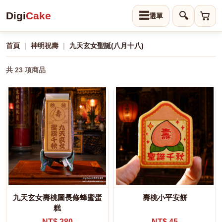
Digi
Cake
☰
🔍
首頁
｜
神明祝壽
｜
九天玄女聖誕(八月十八)
共 23 項商品
九天玄女壽桃圖長條蜂蜜蛋
壽桃小平安餅
糕
NT$ 280
NT$ 45