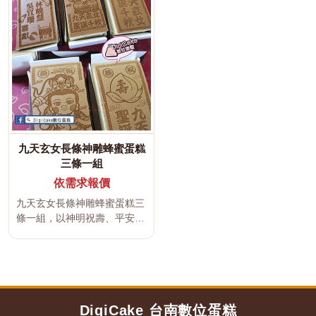
九天玄女長條神雕蜂蜜蛋糕
三條一組
依需求報價
九天玄女長條神雕蜂蜜蛋糕三
條一組，以神明祝壽、平安祈
福、吉祥文字及傳統宮廟文化
為設計...
DigiCake 台南數位蛋糕