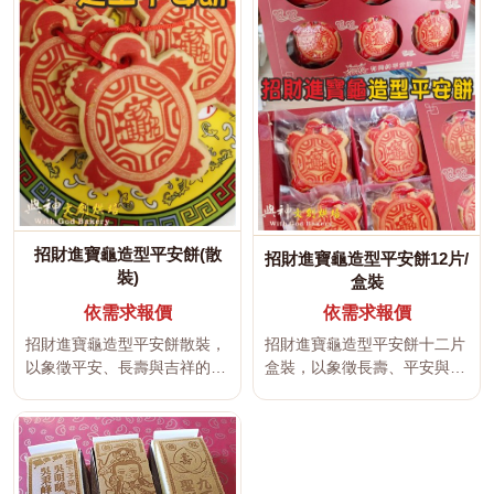
招財進寶龜造型平安餅(散
招財進寶龜造型平安餅12片/
裝)
盒裝
依需求報價
依需求報價
招財進寶龜造型平安餅散裝，
招財進寶龜造型平安餅十二片
以象徵平安、長壽與吉祥的龜
盒裝，以象徵長壽、平安與吉
造型，搭配招財進寶與祝福文
祥的龜造型，搭配招財進寶及
字製作...
祝福文...