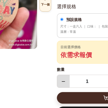
下一個
選擇規格
預設規格
尺寸：一盒六入 ｜ 口味： ｜ 包
溫層：常溫
目前選擇價格
依需求報價
數量
−