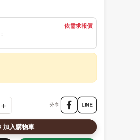
依需求報價
裝：
＋
分享
LINE