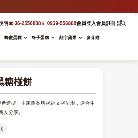
🛒
說明
☎ 06-2556888
📱 0939-556888
會員登入
會員註冊
蜂蜜蛋糕
杯子蛋糕
刻字蘋果
麥芽餅
黑糖椪餅
以特色造型、主題圖案與祝福文字呈現，適合生
親友分享。
化