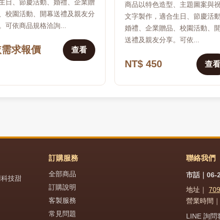
生日、節慶活動、婚禮、企業贈
商品以特色造型、主題圖案與
、校園活動、開幕送禮及親友分
文字製作，適合生日、節慶活
。可依商品規格洽詢...
婚禮、企業贈品、校園活動、
送禮及親友分享。可依...
依需求報價
查看
NT$ 450
查
訂購服務
聯絡我們
全部商品
市話｜06-2
用科技甜
訂購說明
地址｜
70
客製服務
營業時間｜週
常見問題
LINE 詢