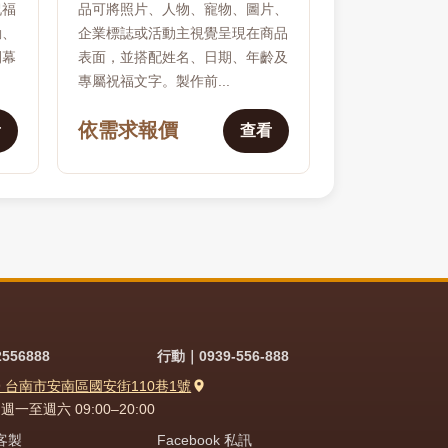
祝福
品可將照片、人物、寵物、圖片、
動、
企業標誌或活動主視覺呈現在商品
開幕
表面，並搭配姓名、日期、年齡及
專屬祝福文字。製作前...
依需求報價
看
查看
556888
行動｜0939-556-888
9 台南市安南區國安街110巷1號
一至週六 09:00–20:00
問客製
Facebook 私訊