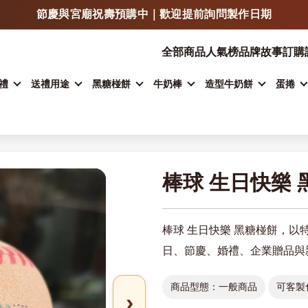
LINE 傳照片 / LOGO / 文字，可快速估價與確認製作方式
門市自取、宅配、超商取貨，依商品類型安排
全部商品
人氣榜
品牌故事
訂購
加入 LINE 詢問客製甜點
禮
送禮用途
黑糖椪餅
牛奶棒
造型牛奶餅
蛋捲
棒球 生日快樂 
棒球 生日快樂 黑糖椪餅，
日、節慶、婚禮、企業贈品與
商品型態：一般商品
可客製
›