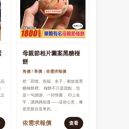
蛋
母親節相片圖案黑糖椪
餅
售價 / 單價：依需求報價
商品
把「回憶、祝福、名子」都放進黑
物
糖椪餅裡。 椪餅不只是甜點，也
或立
是一句謝謝、一封情書， 印上名
名、
字，讓媽媽知道——這份心意，像
是您親自送來的。...
依需求報價
看
查看