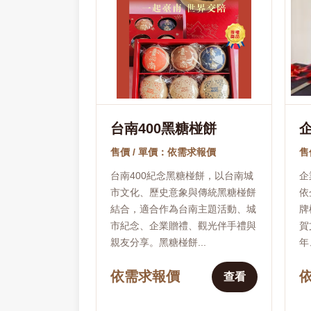
台南400黑糖椪餅
售價 / 單價：依需求報價
售
台南400紀念黑糖椪餅，以台南城
企
市文化、歷史意象與傳統黑糖椪餅
依
結合，適合作為台南主題活動、城
牌
市紀念、企業贈禮、觀光伴手禮與
賀
親友分享。黑糖椪餅...
年
依需求報價
查看