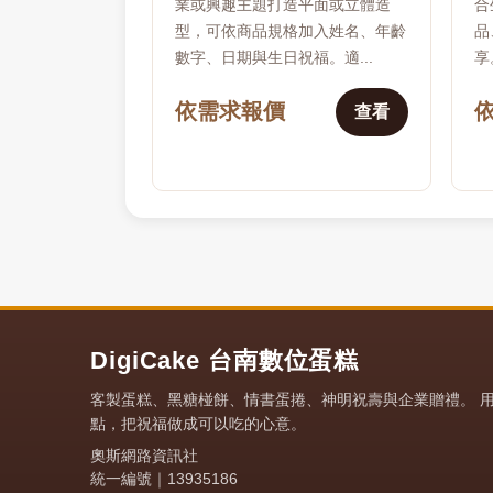
業或興趣主題打造平面或立體造
合
型，可依商品規格加入姓名、年齡
品
數字、日期與生日祝福。適...
享
依需求報價
查看
DigiCake 台南數位蛋糕
客製蛋糕、黑糖椪餅、情書蛋捲、神明祝壽與企業贈禮。 
點，把祝福做成可以吃的心意。
奧斯網路資訊社
統一編號｜13935186