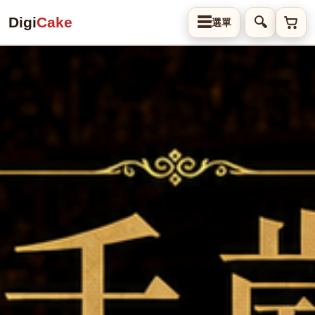
Digi
Cake
☰
🔍