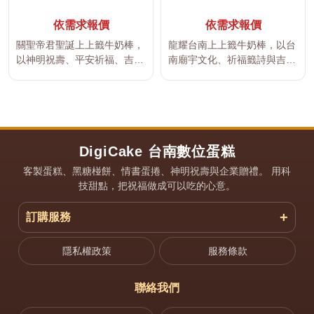
依需求報價
依需求報價
關聖帝君聖誕上上籤牛奶棒，
龍耀台南上上籤牛奶棒，以台
以神明祝壽、平安祈福、吉祥
南廟宇文化、祈福籤詩與吉祥
文字及傳統宮廟文化為設計主
文字為設計概念，將傳統牛奶
題，適...
棒製作...
DigiCake 台南數位蛋糕
客製蛋糕、黑糖椪餅、情書蛋捲、神明祝壽與企業贈禮。 用科
技甜點，把祝福做成可以吃的心意。
訂購服務
隱私權政策
服務條款
聯絡我們