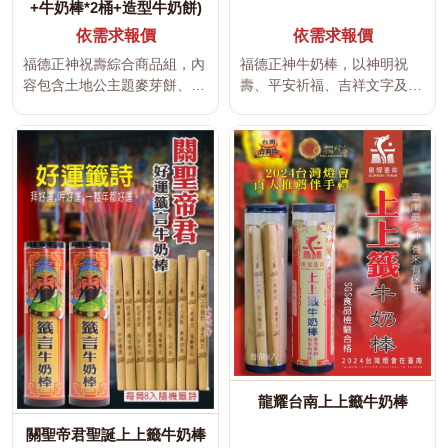
+牛奶棒*2桶+造型牛奶餅)
依需求報價
依需求報價
福德正神祝壽綜合商品組，內
福德正神牛奶棒，以神明祝
容包含土地公主題麥芽餅、牛
壽、平安祈福、吉祥文字及傳
奶棒兩筒及福德正神造型牛奶
統宮廟文化為設計主題，適合
餅。適...
神明聖誕...
龍耀台南上上籤牛奶棒
關聖帝君聖誕上上籤牛奶棒