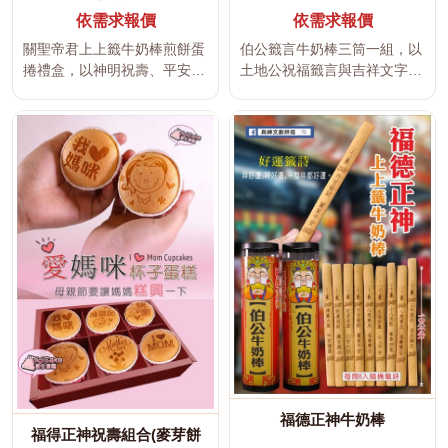
依需求報價
依需求報價
關聖帝君上上籤牛奶棒煎餅蛋
伯公籤言牛奶棒三筒一組，以
捲禮盒，以神明祝壽、平安祈
土地公祝福籤言與吉祥文字為
福、吉祥文字及傳統宮廟文化
主題，適合福德正神聖誕、宮
為設計...
廟祝壽...
福德正神牛奶棒
福得正神祝壽組合(麥芽餅