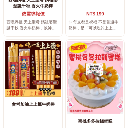
聖誕千秋 香火牛奶棒
依需求報價
NT$ 199
西螺媽祖 天上聖母 媽祖婆聖
✨ 每支都是祝福 不是普通牛
誕千秋 香火牛奶棒，以神明
奶棒，是「可以吃的上上
祝壽、平安祈福、吉祥文字及
籤」。 把平安、好運，吃進
傳統...
肚子...
會考加油上上籤牛奶棒
蜜桃多多拉錢蛋糕