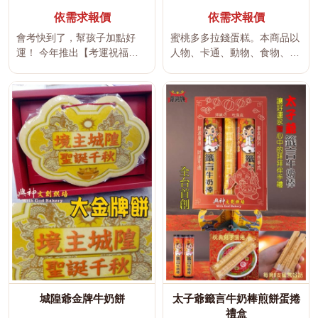
依需求報價
依需求報價
會考快到了，幫孩子加點好
蜜桃多多拉錢蛋糕。本商品以
運！ 今年推出【考運祝福
人物、卡通、動物、食物、物
組】 把好運刻進牛奶棒裡，
品、職業或興趣主題打造平面
有...
或立體...
城隍爺金牌牛奶餅
太子爺籤言牛奶棒煎餅蛋捲
禮盒