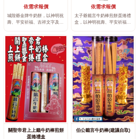
依需求報價
依需求報價
城隍爺金牌牛奶餅，以神明祝
太子爺籤言牛奶棒煎餅蛋捲禮
壽、平安祈福、吉祥文字及傳
盒，以神明祝壽、平安祈福、
統宮廟文化為設計主題，適合
吉祥文字及傳統宮廟文化為設
神明聖...
計主題...
關聖帝君上上籤牛奶棒煎餅
伯公籤言牛奶棒(建議自取)
蛋捲禮盒