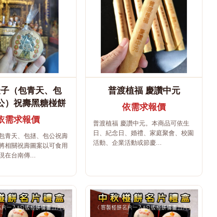
天子（包青天、包
普渡植福 慶讚中元
公）祝壽黑糖椪餅
依需求報價
依需求報價
普渡植福 慶讚中元。本商品可依生
日、紀念日、婚禮、家庭聚會、校園
包青天、包拯、包公祝壽
活動、企業活動或節慶...
將相關祝壽圖案以可食用
在台南傳...