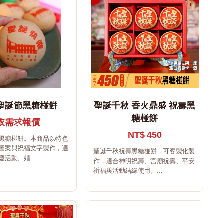
聖誕節黑糖椪餅
聖誕千秋 香火鼎盛 祝壽黑
糖椪餅
依需求報價
NT$ 450
黑糖椪餅。本商品以特色
圖案與祝福文字製作，適
聖誕千秋祝壽黑糖椪餅，可客製化製
活動、婚...
作，適合神明祝壽、宮廟祝壽、平安
祈福與活動結緣使用。...