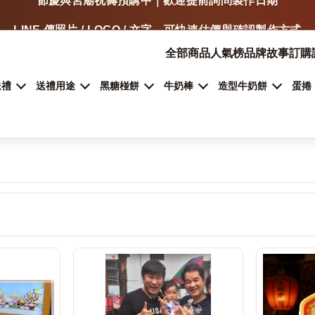
LINE 傳照片 / LOGO / 文字，可快速估價與確認製作方式
門市自取、宅配、超商取貨，依商品類型安排
全部商品
人氣榜
品牌故事
訂購
加入 LINE 詢問客製甜點
送禮
送禮用途
黑糖椪餅
牛奶棒
造型牛奶餅
蛋捲