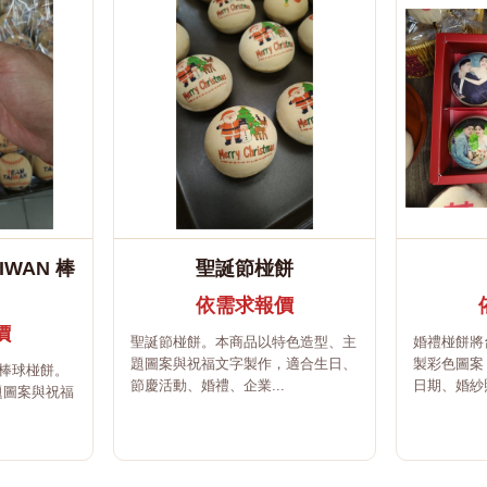
IWAN 棒
聖誕節椪餅
依需求報價
價
聖誕節椪餅。本商品以特色造型、主
婚禮椪餅將
題圖案與祝福文字製作，適合生日、
製彩色圖案
N 棒球椪餅。
節慶活動、婚禮、企業...
日期、婚紗照
題圖案與祝福