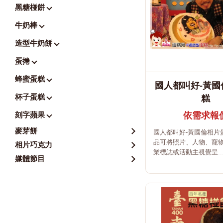
黑糖椪餅
牛奶棒
造型牛奶餅
蛋捲
蜂蜜蛋糕
國人都叫好-黃國
杯子蛋糕
糕
刻字蘋果
依需求報
麥芽餅
國人都叫好-黃國倫相片
品可將照片、人物、寵
相片巧克力
業標誌或活動主視覺呈..
媒體節目