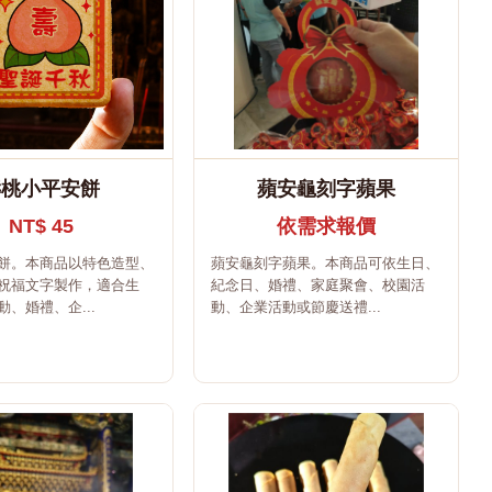
壽桃小平安餅
蘋安龜刻字蘋果
NT$ 45
依需求報價
餅。本商品以特色造型、
蘋安龜刻字蘋果。本商品可依生日、
祝福文字製作，適合生
紀念日、婚禮、家庭聚會、校園活
、婚禮、企...
動、企業活動或節慶送禮...