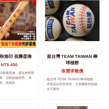
秋烙印 祝壽蛋捲
挺台灣 TEAM TAIWAN 棒
球椪餅
NT$ 450
依需求報價
印祝壽蛋捲，適合神明聖
壽、活動結緣使用。 本
挺台灣 TEAM TAIWAN 棒球椪餅。
、祝福語...
本商品以特色造型、主題圖案與祝福
文字製作，...