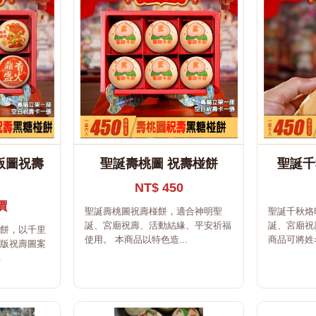
版圖祝壽
聖誕壽桃圖 祝壽椪餅
聖誕千
NT$ 450
價
聖誕壽桃圖祝壽椪餅，適合神明聖
聖誕千秋烙
誕、宮廟祝壽、活動結緣、平安祈福
誕、宮廟祝
椪餅，以千里
使用。 本商品以特色造...
商品可將姓名
Q版祝壽圖案
.