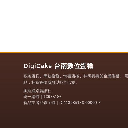
DigiCake 台南數位蛋糕
客製蛋糕、黑糖椪餅、情書蛋捲、神明祝壽與企業贈禮。 
點，把祝福做成可以吃的心意。
奧斯網路資訊社
統一編號｜13935186
食品業者登錄字號｜D-113935186-00000-7