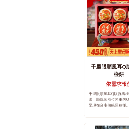
千里眼順風耳Q
椪餅
依需求報
千里眼順風耳Q版祝壽
眼、順風耳兩位將軍的
呈現在台南傳統黑糖椪..