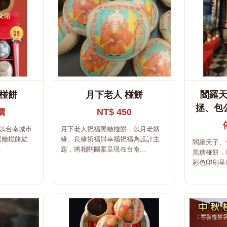
糖椪餅
月下老人 椪餅
閻羅
拯、包
價
NT$ 450
，以台南城市
月下老人祝福黑糖椪餅，以月老姻
黑糖椪餅結
緣、良緣祈福與幸福祝福為設計主
閻羅天子、
.
題，將相關圖案呈現在台南...
黑糖椪餅，
彩色印刷呈現