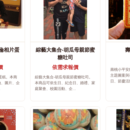
倫相片蛋
綜藝大集合-胡瓜母親節蜜
糖吐司
價
依需求報價
壽桃小平安
主題圖案與
蛋糕。本商
綜藝大集合-胡瓜母親節蜜糖吐司。
日、節慶活動
物、圖片、企
本商品可依生日、紀念日、婚禮、家
.
庭聚會、校園活動、企...