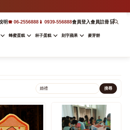
🛒
說明
☎ 06-2556888
📱 0939-556888
會員登入
會員註冊
蜂蜜蛋糕
杯子蛋糕
刻字蘋果
麥芽餅