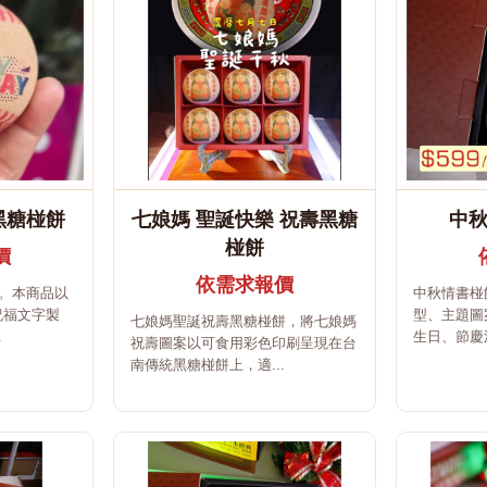
黑糖椪餅
七娘媽 聖誕快樂 祝壽黑糖
中
椪餅
價
依需求報價
餅。本商品以
中秋情書椪
祝福文字製
型、主題圖
七娘媽聖誕祝壽黑糖椪餅，將七娘媽
.
生日、節慶活
祝壽圖案以可食用彩色印刷呈現在台
南傳統黑糖椪餅上，適...