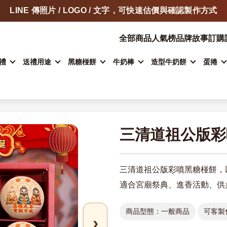
LINE 傳照片 / LOGO / 文字，可快速估價與確認製作方式
門市自取、宅配、超商取貨，依商品類型安排
全部商品
人氣榜
品牌故事
訂購
加入 LINE 詢問客製甜點
禮
送禮用途
黑糖椪餅
牛奶棒
造型牛奶餅
蛋捲
三清道祖公版彩
三清道祖公版彩噴黑糖椪餅，
適合宮廟祭典、進香活動、供
商品型態：一般商品
可客製
›