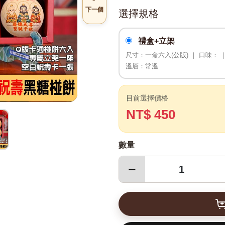
下一個
選擇規格
禮盒+立架
尺寸：一盒六入(公版) ｜ 口味： 
溫層：常溫
目前選擇價格
NT$ 450
數量
−