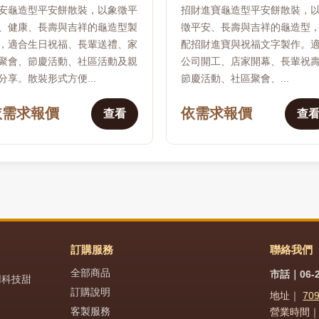
安龜造型平安餅散裝，以象徵平
招財進寶龜造型平安餅散裝，
、健康、長壽與吉祥的龜造型製
徵平安、長壽與吉祥的龜造型
，適合生日祝福、長輩送禮、家
配招財進寶與祝福文字製作。
聚會、節慶活動、社區活動及親
公司開工、店家開幕、長輩祝
分享。散裝形式方便...
節慶活動、社區聚會、...
依需求報價
依需求報價
查看
查
訂購服務
聯絡我們
全部商品
市話｜06-2
用科技甜
訂購說明
地址｜
70
客製服務
營業時間｜週