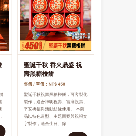
椪
聖誕千秋 香火鼎盛 祝
壽黑糖椪餅
售價 / 單價：NT$ 450
贈
聖誕千秋祝壽黑糖椪餅，可客製化
擺
製作，適合神明祝壽、宮廟祝壽、
糖
平安祈福與活動結緣使用。 本商
.
品以特色造型、主題圖案與祝福文
字製作，適合生日、節...
看