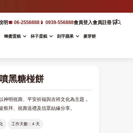
🛒
說明
☎ 06-2556888
📱 0939-556888
會員登入
會員註冊
蜂蜜蛋糕
杯子蛋糕
刻字蘋果
麥芽餅
噴黑糖椪餅
以神明祝壽、平安祈福與吉祥文化為主題，
桌祭拜、祝壽送禮及信眾結緣分享。
化
工作天數：4 天