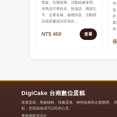
聖誕、宮廟祝壽、活動結緣使用。
平
本商品可將姓名、祝福語、感謝文
安
字、企業名稱、婚禮內容、活動標
作
語或節慶賀詞呈現在...
庭
友
NT$ 450
查看
DigiCake 台南數位蛋糕
客製蛋糕、黑糖椪餅、情書蛋捲、神明祝壽與企業贈禮。 
點，把祝福做成可以吃的心意。
奧斯網路資訊社