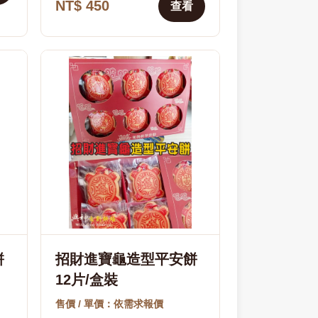
NT$ 450
查看
餅
招財進寶龜造型平安餅
12片/盒裝
售價 / 單價：依需求報價