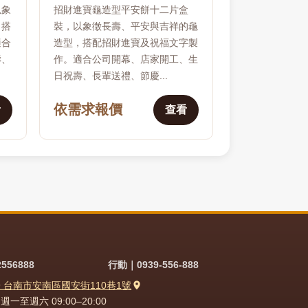
以象
招財進寶龜造型平安餅十二片盒
，搭
裝，以象徵長壽、平安與吉祥的龜
適合
造型，搭配招財進寶及祝福文字製
壽、
作。適合公司開幕、店家開工、生
日祝壽、長輩送禮、節慶...
依需求報價
看
查看
556888
行動｜0939-556-888
9 台南市安南區國安街110巷1號
一至週六 09:00–20:00