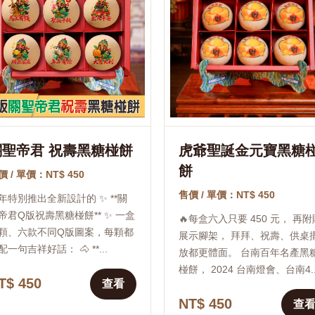
關聖帝君 祝壽黑糖椪餅
虎爺聖誕金元寶黑糖
餅
價 / 單價：NT$ 450
售價 / 單價：NT$ 450
年特別推出全新設計的 ✨ **關
帝君Q版祝壽黑糖椪餅** ✨ 一盒
🔥每盒六入只要 450 元， 再附
顆、六款不同Q版圖案，每顆都
展示腳架， 拜拜、祝壽、供桌
配一句吉祥好話： 🐴 **...
放都更體面。 台南百年名產黑
椪餅， 2024 台南燈會、台南4..
T$ 450
查看
NT$ 450
查