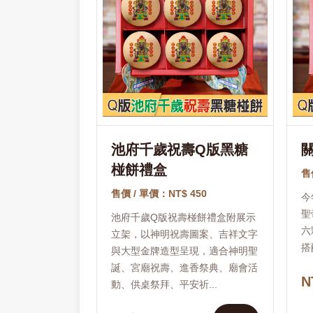
池府千歲祝壽Q版黑糖
椪餅禮盒
售
售價 / 單價：NT$ 450
今
聖
池府千歲Q版祝壽椪餅禮盒附展示
六
立架，以神明祝壽圖案、吉祥文字
搭
與大型金牌造型呈現，適合神明聖
誕、宮廟祝壽、進香祭典、廟會活
N
動、供桌祭拜、平安祈...