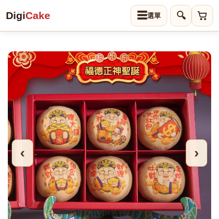
Digi
Cake
☰
🔍
‹
›