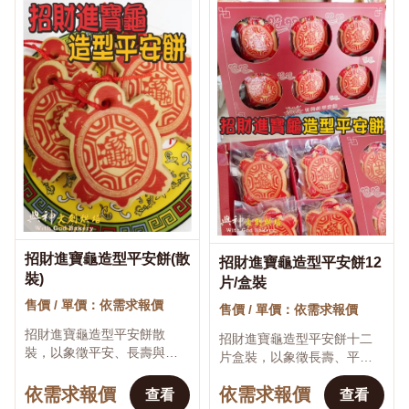
招財進寶龜造型平安餅(散
招財進寶龜造型平安餅12
♡
♡
裝)
片/盒裝
售價 / 單價：依需求報價
售價 / 單價：依需求報價
招財進寶龜造型平安餅散
招財進寶龜造型平安餅十二
裝，以象徵平安、長壽與吉
片盒裝，以象徵長壽、平安
祥的龜造型，搭配招財進寶
與吉祥的龜造型，搭配招財
與祝福文字製作。適合公司
依需求報價
依需求報價
進寶及祝福文字製作。適合
查看
查看
開工、店家開幕、長輩祝