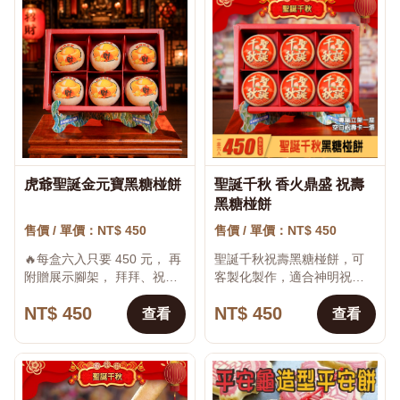
聖誕千秋 香火鼎盛 祝壽
虎爺聖誕金元寶黑糖椪餅
♡
♡
黑糖椪餅
售價 / 單價：NT$ 450
售價 / 單價：NT$ 450
聖誕千秋祝壽黑糖椪餅，可
🔥每盒六入只要 450 元， 再
客製化製作，適合神明祝
附贈展示腳架， 拜拜、祝
壽、宮廟祝壽、平安祈福與
壽、供桌擺放都更體面。 台
NT$ 450
NT$ 450
活動結緣使用。 本商品以特
南百年名產黑糖椪餅， 2024
查看
查看
色造型、主題圖案與祝福文
台南燈會、台南4...
字製作，適合生日、節...