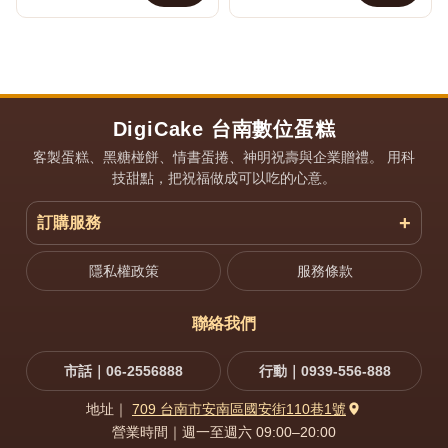
公司開幕、店家開工、生日
壽、節慶活動、社區聚會、...
祝壽、長輩送禮、節慶...
DigiCake 台南數位蛋糕
客製蛋糕、黑糖椪餅、情書蛋捲、神明祝壽與企業贈禮。 用科
技甜點，把祝福做成可以吃的心意。
訂購服務
隱私權政策
服務條款
聯絡我們
市話｜06-2556888
行動｜0939-556-888
地址｜
709 台南市安南區國安街110巷1號
營業時間｜週一至週六 09:00–20:00