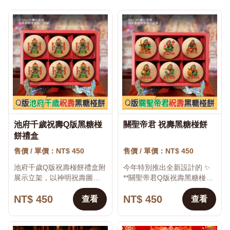
池府千歲祝壽Q版黑糖椪
關聖帝君 祝壽黑糖椪餅
♡
♡
餅禮盒
售價 / 單價：NT$ 450
售價 / 單價：NT$ 450
池府千歲Q版祝壽椪餅禮盒附
今年特別推出全新設計的 ✨
展示立架，以神明祝壽圖
**關聖帝君Q版祝壽黑糖椪餅
案、吉祥文字與大型金牌造
** ✨ 一盒六顆、六款不同Q版
NT$ 450
NT$ 450
型呈現，適合神明聖誕、宮
圖案，每顆都搭配一句吉祥
查看
查看
廟祝壽、進香祭典、廟會活
好話： 🐴 **...
動、供桌祭拜、平安祈...