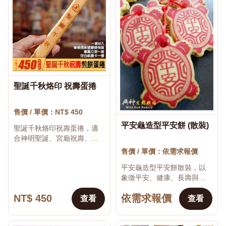
聖誕千秋烙印 祝壽蛋捲
♡
售價 / 單價：NT$ 450
平安龜造型平安餅 (散裝)
聖誕千秋烙印祝壽蛋捲，適
♡
合神明聖誕、宮廟祝壽、活
動結緣使用。 本商品可將姓
售價 / 單價：依需求報價
名、祝福語、感謝文字、企
平安龜造型平安餅散裝，以
業名稱、婚禮內容、活動標
象徵平安、健康、長壽與吉
語或節慶賀詞呈現在...
祥的龜造型製作，適合生日
NT$ 450
依需求報價
祝福、長輩送禮、家庭聚
查看
查看
會、節慶活動、社區活動及
親友分享。散裝形式方便...