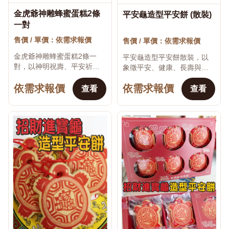
金虎爺神雕蜂蜜蛋糕2條
平安龜造型平安餅 (散裝)
♡
♡
一對
售價 / 單價：依需求報價
售價 / 單價：依需求報價
金虎爺神雕蜂蜜蛋糕2條一
平安龜造型平安餅散裝，以
對，以神明祝壽、平安祈
象徵平安、健康、長壽與吉
福、吉祥文字及傳統宮廟文
祥的龜造型製作，適合生日
化為設計主題，適合神明聖
依需求報價
依需求報價
祝福、長輩送禮、家庭聚
查看
查看
誕、宮廟祝壽、進香遶境、
會、節慶活動、社區活動及
宗教祭典、法會活動、供...
親友分享。散裝形式方便...