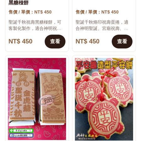
黑糖椪餅
售價 / 單價：NT$ 450
售價 / 單價：NT$ 450
聖誕千秋祝壽黑糖椪餅，可
聖誕千秋烙印祝壽蛋捲，適
客製化製作，適合神明祝
合神明聖誕、宮廟祝壽、活
壽、宮廟祝壽、平安祈福與
動結緣使用。 本商品可將姓
NT$ 450
NT$ 450
活動結緣使用。 本商品以特
名、祝福語、感謝文字、企
查看
查看
色造型、主題圖案與祝福文
業名稱、婚禮內容、活動標
字製作，適合生日、節...
語或節慶賀詞呈現在...