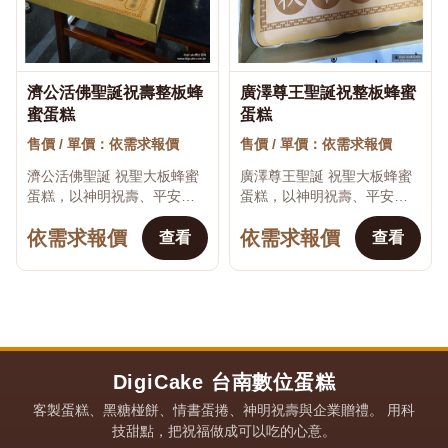
濟公活佛聖誕祝壽整板蜂
廣澤尊王聖誕祝整板蜂蜜
♡
♡
蜜蛋糕
蛋糕
售價 / 單價：依需求報價
售價 / 單價：依需求報價
濟公活佛聖誕 祝聖大板蜂蜜
廣澤尊王聖誕 祝聖大板蜂蜜
蛋糕，以神明祝壽、平安祈
蛋糕，以神明祝壽、平安祈
福、吉祥文字及傳統宮廟文
福、吉祥文字及傳統宮廟文
依需求報價
依需求報價
化為設計主題，適合神明聖
化為設計主題，適合神明聖
查看
查看
誕、宮廟祝壽、進香遶境、
誕、宮廟祝壽、進香遶境、
宗教祭典、法會活動...
宗教祭典、法會活動...
DigiCake 台南數位蛋糕
客製蛋糕、黑糖椪餅、情書蛋捲、神明祝壽與企業贈禮。 用科
技甜點，把祝福做成可以吃的心意。