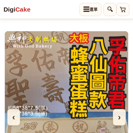
Digi
Cake
☰
🔍
‹
›