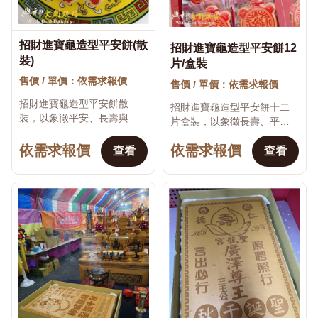
招財進寶龜造型平安餅(散
招財進寶龜造型平安餅12
♡
♡
裝)
片/盒裝
售價 / 單價：依需求報價
售價 / 單價：依需求報價
招財進寶龜造型平安餅散
招財進寶龜造型平安餅十二
裝，以象徵平安、長壽與吉
片盒裝，以象徵長壽、平安
祥的龜造型，搭配招財進寶
與吉祥的龜造型，搭配招財
與祝福文字製作。適合公司
依需求報價
依需求報價
進寶及祝福文字製作。適合
查看
查看
開工、店家開幕、長輩祝
公司開幕、店家開工、生日
壽、節慶活動、社區聚會、...
祝壽、長輩送禮、節慶...